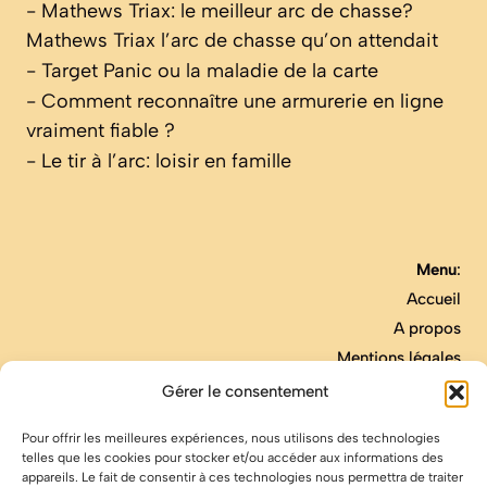
-
Mathews Triax: le meilleur arc de chasse?
Mathews Triax l’arc de chasse qu’on attendait
-
Target Panic ou la maladie de la carte
-
Comment reconnaître une armurerie en ligne
vraiment fiable ?
-
Le tir à l’arc: loisir en famille
Menu
:
Accueil
A propos
Mentions légales
Contact
Gérer le consentement
Pour offrir les meilleures expériences, nous utilisons des technologies
telles que les cookies pour stocker et/ou accéder aux informations des
appareils. Le fait de consentir à ces technologies nous permettra de traiter