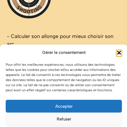
-
Calculer son allonge pour mieux choisir son
arc
-
Comprendre les différentes flèches modernes
Gérer le consentement
en Carbone
Pour offrir les meilleures expériences, nous utilisons des technologies
-
Montage de vos flèches en tir sportif
telles que les cookies pour stocker et/ou accéder aux informations des
-
Mathews Triax: le meilleur arc de chasse?
appareils. Le fait de consentir à ces technologies nous permettra de traiter
des données telles que le comportement de navigation ou les ID uniques
Mathews Triax l’arc de chasse qu’on attendait
sur ce site. Le fait de ne pas consentir ou de retirer son consentement
-
Target Panic ou la maladie de la carte
peut avoir un effet négatif sur certaines caractéristiques et fonctions.
-
Comment reconnaître une armurerie en ligne
vraiment fiable ?
Accepter
-
Le tir à l’arc: loisir en famille
Refuser