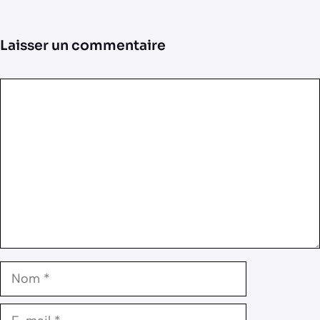
Laisser un commentaire
Commentaire
Nom
E-