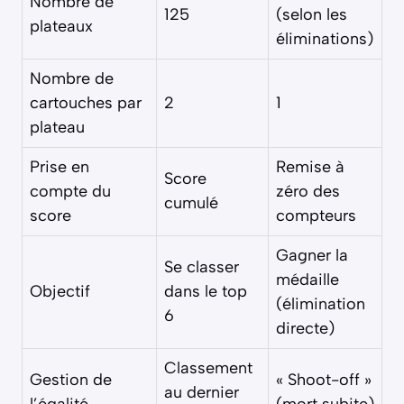
Nombre de
125
(selon les
plateaux
éliminations)
Nombre de
cartouches par
2
1
plateau
Prise en
Remise à
Score
compte du
zéro des
cumulé
score
compteurs
Gagner la
Se classer
médaille
Objectif
dans le top
(élimination
6
directe)
Classement
Gestion de
« Shoot-off »
au dernier
l’égalité
(mort subite)