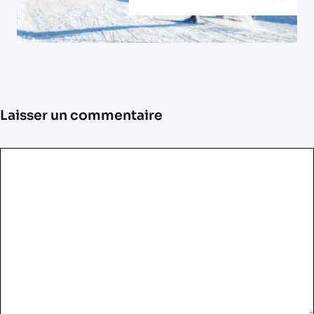
Laisser un commentaire
Commentaire