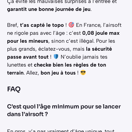
Ça évite les mauvaises surprises à l’entrée et
garantit une bonne journée de jeu
.
Bref,
t’as capté le topo
!
En France, l’airsoft
ne rigole pas avec l’âge : c’est
0,08 joule max
pour les mineurs
, sinon c’est illégal. Pour les
plus grands, éclatez-vous, mais
la sécurité
passe avant tout
!
N’oublie jamais tes
lunettes et
checke bien les règles de ton
terrain
. Allez,
bon jeu à tous
!
FAQ
C’est quoi l’âge minimum pour se lancer
dans l’airsoft ?
En gros, y’a pas vraiment d’âge unique, tout