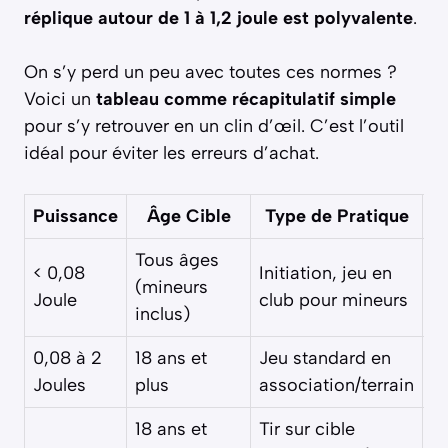
réplique autour de 1 à 1,2 joule est polyvalente
.
On s’y perd un peu avec toutes ces normes ?
Voici un
tableau comme récapitulatif simple
pour s’y retrouver en un clin d’œil. C’est l’outil
idéal pour éviter les erreurs d’achat.
Puissance
Âge Cible
Type de Pratique
A
Tous âges
A
< 0,08
Initiation, jeu en
(mineurs
a
Joule
club pour mineurs
inclus)
m
0,08 à 2
18 ans et
Jeu standard en
In
Joules
plus
association/terrain
m
18 ans et
Tir sur cible
A