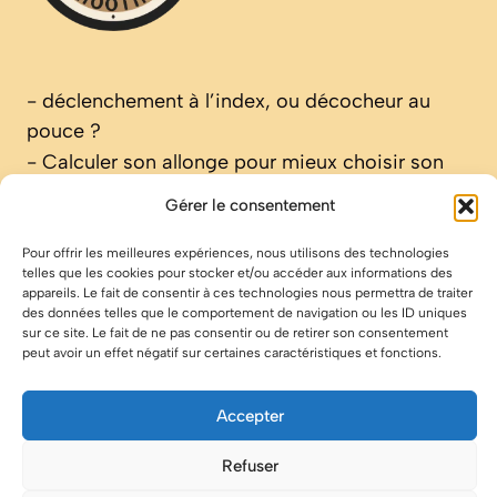
-
déclenchement à l’index, ou décocheur au
pouce ?
-
Calculer son allonge pour mieux choisir son
arc
Gérer le consentement
-
Comprendre les différentes flèches modernes
en Carbone
Pour offrir les meilleures expériences, nous utilisons des technologies
telles que les cookies pour stocker et/ou accéder aux informations des
-
Montage de vos flèches en tir sportif
appareils. Le fait de consentir à ces technologies nous permettra de traiter
-
Mathews Triax: le meilleur arc de chasse?
des données telles que le comportement de navigation ou les ID uniques
sur ce site. Le fait de ne pas consentir ou de retirer son consentement
Mathews Triax l’arc de chasse qu’on attendait
peut avoir un effet négatif sur certaines caractéristiques et fonctions.
-
Target Panic ou la maladie de la carte
-
Comment reconnaître une armurerie en ligne
Accepter
vraiment fiable ?
Refuser