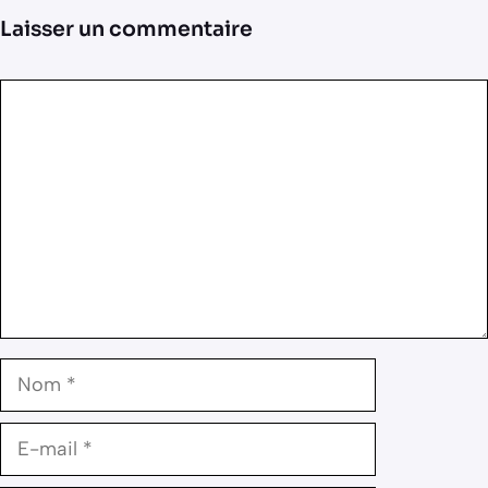
Laisser un commentaire
Commentaire
Nom
E-
mail