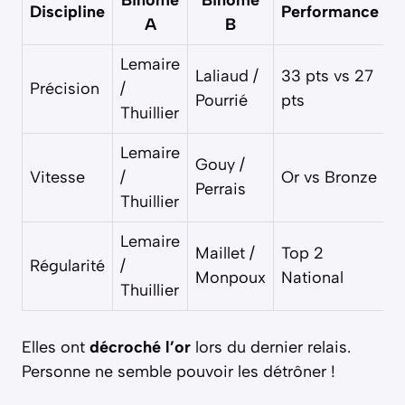
Binôme
Binôme
Discipline
Performance
A
B
Lemaire
Laliaud /
33 pts vs 27
Précision
/
Pourrié
pts
Thuillier
Lemaire
Gouy /
Vitesse
/
Or vs Bronze
Perrais
Thuillier
Lemaire
Maillet /
Top 2
Régularité
/
Monpoux
National
Thuillier
Elles ont
décroché l’or
lors du dernier relais.
Personne ne semble pouvoir les détrôner !